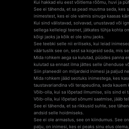
Kui hakkad elu eest võitlema rõõmu, huvi ja pü
See ei tähenda, et sa pead muutma seda, kes sa
inimestest, kes ei ole valmis sinuga kaasas käi
Kui sind välistavad, solvavad, unustavad või ig
sellega kellelegi teenet, jätkates tühja kohta 
kõigi jaoks ja kõik ei ole sinu jaoks.
See teebki selle nii eriliseks, kui leiad inimes
väärtuslik see on, sest sa kogesid seda, mis se
Mida rohkem aega sa kulutad, püüdes panna e
kulutad sa ennast ilma jättes selle ühenduse võ
Siin planeedil on miljardeid inimesi ja paljud
Mida rohkem jääd seotuks inimestega, kes kas
taustavariandina või terapeudina, seda kauem
Võib-olla, kui sa lõpetad ilmumise, siis sind ei 
Võib-olla, kui lõpetad sõnumi saatmise, jääb t
See ei tähenda, et sa rikkusid suhte, see tähend
andsid selle hoidmiseks.
See ei ole armastus, see on kiindumus. See on 
palju, on inimesi, kes ei peaks sinu elus olema