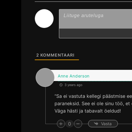
2
KOMMENTAARI
Anne Anderson
3 years ago
“Sa ei vastuta kellegi päästmise e
paraneksid. See ei ole sinu töö, et
Väga hästi ja tabavalt öeldud!
0
Vasta