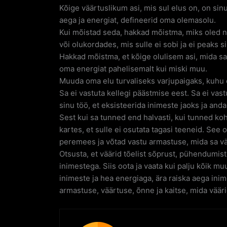
Kõige väärtuslikum asi, mis sul elus on, on si
aega ja energiat, defineerid oma olemasolu.
Kui mõistad seda, hakkad mõistma, miks oled ni
või olukordades, mis sulle ei sobi ja ei peaks 
Hakkad mõistma, et kõige olulisem asi, mida sa
oma energiat pahelisemalt kui miski muu.
Muuda oma elu turvaliseks varjupaigaks, kuhu on
Sa ei vastuta kellegi päästmise eest. Sa ei va
sinu töö, et eksisteerida inimeste jaoks ja anda
Sest kui sa tunned end halvasti, kui tunned ko
kartes, et sulle ei osutata tagasi teeneid. See
peremees ja võtad vastu armastuse, mida sa vä
Otsusta, et väärid tõelist sõprust, pühendumist.”
inimestega. Siis oota ja vaata kui palju kõik m
inimeste ja hea energiaga, ära raiska aega ini
armastuse, väärtuse, õnne ja kaitse, mida vääri