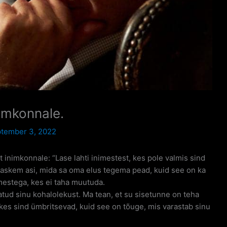
imkonnale.
tember 3, 2022
nimkonnale: “Lase lahti inimestest, kes pole valmis sind
raskem asi, mida sa oma elus tegema pead, kuid see on ka
mestega, kes ei taha muutuda.
atud sinu kohalolekust. Ma tean, et su sisetunne on teha
 kes sind ümbritsevad, kuid see on tõuge, mis varastab sinu