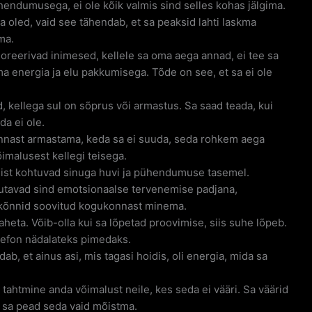
hendumusega, ei ole kõik valmis sind selles kohas jälgima.
 oled, vaid see tähendab, et sa peaksid lahti laskma
ma.
noreerivad inimesed, kellele sa oma aega annad, ei tee sa
oma energia ja elu pakkumisega. Tõde on see, et sa ei ole
ed, kellega sul on sõprus või armastus. Sa saad teada, kui
da ei ole.
nnast armastama, keda sa ei suuda, seda rohkem aega
imalusest kellegi teisega.
 neist kohtuvad sinuga huvi ja pühendumuse tasemel.
utavad sind emotsionaalse tervenemise padjana,
 kõnnid soovitud kogukonnast minema.
taheta. Võib-olla kui sa lõpetad proovimise, siis suhe lõpeb.
elefon nädalateks pimedaks.
ab, et ainus asi, mis tagasi hoidis, oli energia, mida sa
tahtmine anda võimalust neile, kes seda ei vääri. Sa väärid
, sa pead seda vaid mõistma.