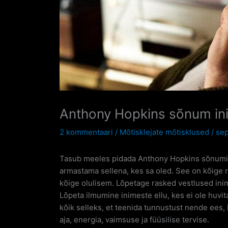
Anthony Hopkins sõnum in
2 kommentaari
/
Mõtisklejate mõtisklused
/
sep
Tasub meeles pidada Anthony Hopkins sõnumit i
armastama sellena, kes sa oled. See on kõige 
kõige olulisem. Lõpetage rasked vestlused ini
Lõpeta ilmumine inimeste ellu, kes ei ole huvit
kõik selleks, et teenida tunnustust nende ees,
aja, energia, vaimsuse ja füüsilise tervise.