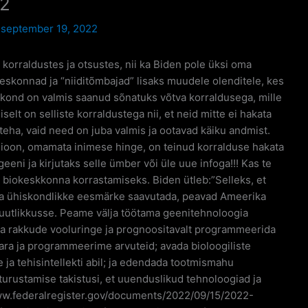
22
/
september 19, 2022
a korraldustes ja otsustes, nii ka Biden pole üksi oma
skonnad ja “niiditõmbajad” lisaks muudele olenditele, kes
ond on valmis saanud sõnatuks võtva korraldusega, mille
selt on selliste korraldustega nii, et neid mitte ei hakata
teha, vaid need on juba valmis ja ootavad käiku andmist.
tsioon, omamata inimese hinge, on teinud korralduse hakata
ni ja kirjutaks selle ümber või üle uue infoga!!! Kas te
 biokeskkonna korrastamiseks. Biden ütleb:”Selleks, et
oma ühiskondlikke eesmärke saavutada, peavad Ameerika
suutlikkusse. Peame välja töötama geenitehnoloogia
ada rakkude vooluringe ja prognoositavalt programmeerida
vara ja programmeerime arvuteid; avada bioloogiliste
ja tehisintellekti abil; ja edendada tootmismahu
urustamise takistusi, et uuenduslikud tehnoloogiad ja
/www.federalregister.gov/documents/2022/09/15/2022-