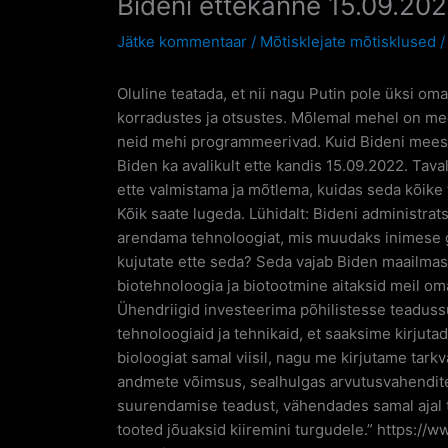
Bideni ettekanne 15.09.20
Jätke kommentaar
/
Mõtisklejate mõtisklused
Oluline teatada, et nii nagu Putin pole üksi om
korradustes ja otsustes. Mõlemal mehel on mee
neid mehi programmeerivad. Kuid Bideni meesk
Biden ka avalikult ette kandis 15.09.2022. Tavali
ette valmistama ja mõtlema, kuidas seda kõike 
Kõik saate lugeda. Lühidalt: Bideni administra
arendama tehnoloogiat, mis muudaks inimese gee
kujutate ette seda? Seda vajab Biden maailmas
biotehnoloogia ja biotootmine aitaksid meil 
Ühendriigid investeerima põhilistesse teadus
tehnoloogiaid ja tehnikaid, et saaksime kirjut
bioloogiat samal viisil, nagu me kirjutame tark
andmete võimsus, sealhulgas arvutusvahendite 
suurendamise teadust, vähendades samal ajal t
tooted jõuaksid kiiremini turgudele.” https:/