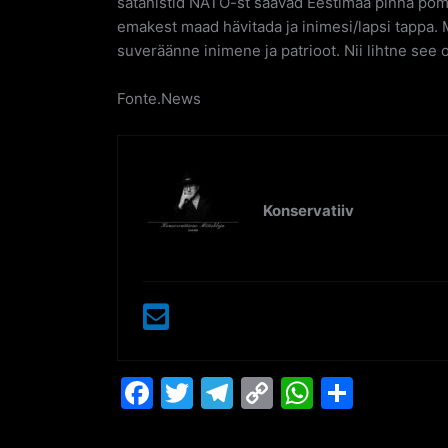
satanistid NATO-st saavad Eestimaa pinna pomm
emakest maad hävitada ja inimesi/lapsi tappa. 
suveräänne inimene ja patrioot. Nii lihtne see 
Fonte.News
Konservatiiv
F
T
T
C
W
S
a
w
el
o
h
h