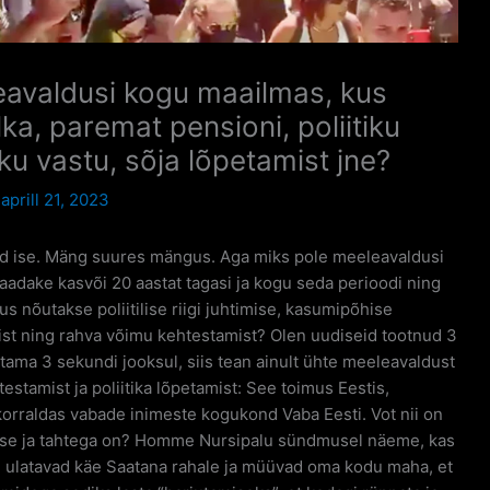
eavaldusi kogu maailmas, kus
a, paremat pensioni, poliitiku
iku vastu, sõja lõpetamist jne?
/
aprill 21, 2023
ikud ise. Mäng suures mängus. Aga miks pole meeleavaldusi
aadake kasvõi 20 aastat tagasi ja kogu seda perioodi ning
 nõutakse poliitilise riigi juhtimise, kasumipõhise
st ning rahva võimu kehtestamist? Olen uudiseid tootnud 3
stama 3 sekundi jooksul, siis tean ainult ühte meeleavaldust
estamist ja poliitika lõpetamist: See toimus Eestis,
korraldas vabade inimeste kogukond Vaba Eesti. Vot nii on
ulguse ja tahtega on? Homme Nursipalu sündmusel näeme, kas
ed ulatavad käe Saatana rahale ja müüvad oma kodu maha, et