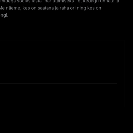
idega sodiks lasta “harjutamiseks”, et kedagi rünnata ja
Me näeme, kes on saatana ja raha ori ning kes on
ongi.