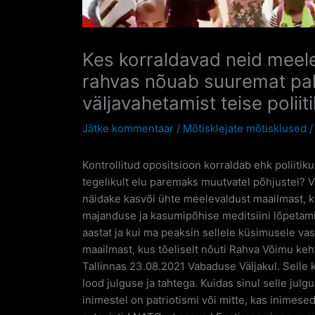
Kes korraldavad neid meel
rahvas nõuab suuremat palk
väljavahetamist teise poliit
Jätke kommentaar
/
Mõtisklejate mõtisklused
Kontrollitud opositsioon korraldab ehk poliit
tegelikult elu paremaks muutvatel põhjustel? V
näidake kasvõi ühte meelevaldust maailmast, kus
majanduse ja kasumipõhise meditsiini lõpetami
aastat ja kui ma peaksin sellele küsimusele va
maailmast, kus tõeliselt nõuti Rahva Võimu keht
Tallinnas 23.08.2021 Vabaduse Väljakul. Selle 
lood julguse ja tahtega. Kuidas sinul selle j
inimestel on patriotismi või mitte, kas inimes