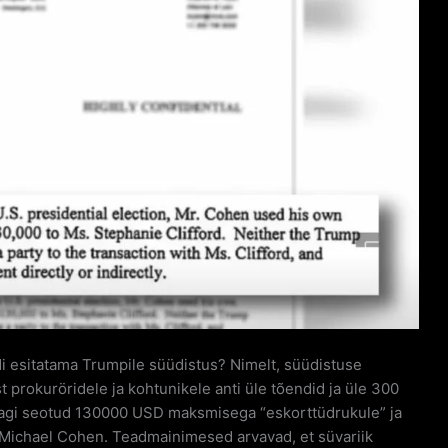
di esitatama Trumpile süüdistus? Nimelt, süüdistuse
 prokuröridele ja kohtunikele anti üle tõendid ja üle 300
uidagi seotud 130000 USD maksmisega “eskorttüdrukule” ja
at Michael Cohen. Teadmainimesed arvavad, et süvariik