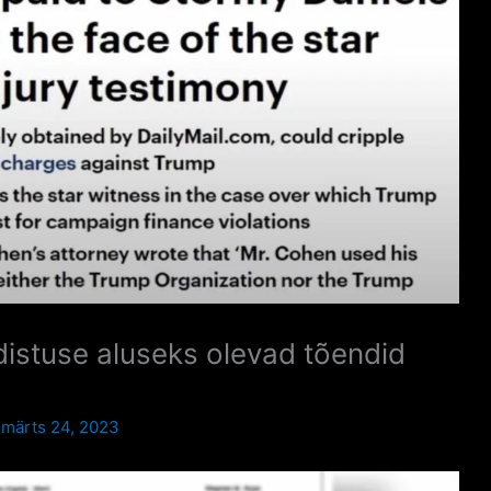
stuse aluseks olevad tõendid
/
märts 24, 2023