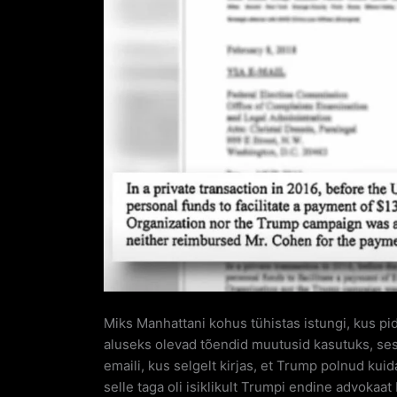
Miks Manhattani kohus tühistas istungi, kus pi
aluseks olevad tõendid muutusid kasutuks, sest
emaili, kus selgelt kirjas, et Trump polnud k
selle taga oli isiklikult Trumpi endine advoka