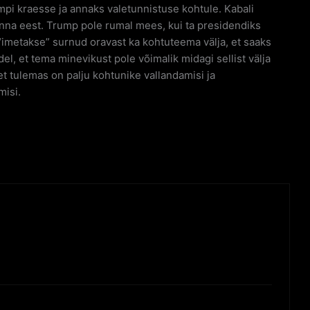
mpi kraesse ja annaks valetunnistuse kohtule. Kabali
nna eest. Trump pole rumal mees, kui ta presidendiks
“imetakse” surnud oravast ka kohtuteema välja, et saaks
el, et tema minevikust pole võimalik midagi sellist välja
 tulemas on palju kohtunike vallandamisi ja
misi.