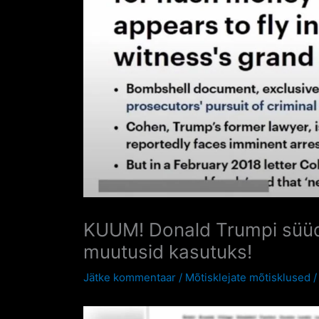
KUUM! Donald Trumpi süüdi
muutusid kasutuks!
Jätke kommentaar
/
Mõtisklejate mõtisklused