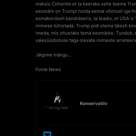
maksis Cohenile et ta keeraks selle teema Tru
eesmärk on Trumpi hoida eemal võimust iga hi
esmakordselt kandideeris, ta teadis, et USA-s 
inimese tühistada. Trump pidi olema täiesti kind
imeda, mis ohustaks tema eesmärke. Tundub, et
valesüüdistuse taga olevate inimeste arreteeri
Jälgime mängu…
Fonte.News
Konservatiiv