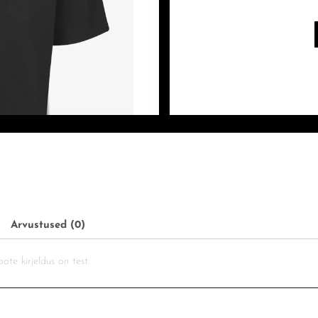
Arvustused (0)
ote kirjeldus on test.