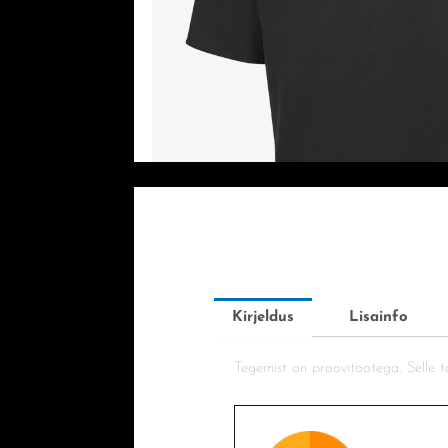
Kirjeldus
Lisainfo
Tegemist on proovitootega. Selle to