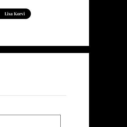
Särk
kogus
Lisa Korvi