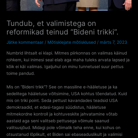
Tundub, et valimistega on
reformikad teinud “Bideni trikki”.
Jätke kommentaar
/
Mõtisklejate mõtisklused
/
märts 7, 2023
Numbrid lihtsalt ei klapi. Mitmes piirkonnas on valimas käinud
rohkem, kui inimesi seal elab aga maha tuleks arvata lapsed ja
kõik ei käi valimas. Igaljuhul on minu tunnetusel suur pettus
toime pandud.
Mis on “Bideni trikk”? See on massiline e-hääletuse ja ka
sedelitega hääletuse võltsimine, USA kohtus tõendatud. Kuid
mis on triki point. Seda pettust kavandades teadsid USA
demokraadid, et edasi-tagasi süüdistus, hääletuse
mitmekordne kontroll ja kohtuveskite jahvatamine võtab
aastaid aga seni valitseb pettusega võimule saanud
valitsusjõud. Midagi pole võimalik teha enne, kui kohus on
otsustanud lõplikult, et Biden sai ebaseaduslikult ja valimisi