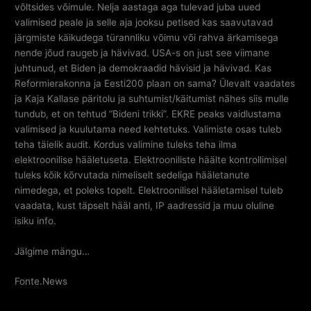
võltsides võimule. Nelja aastaga aga tulevad juba uued
valimised peale ja selle aja jooksu petised kas saavutavad
järgmiste käikudega türannliku võimu või rahva ärkamisega
nende jõud raugeb ja hävivad. USA-s on just see viimane
juhtunud, et Biden ja demokraadid hävisid ja hävivad. Kas
Reformierakonna ja Eesti200 plaan on sama? Ülevalt vaadates
ja Kaja Kallase päritolu ja suhtumist/käitumist nähes siis mulle
tundub, et on tehtud “Bideni trikki”. EKRE peaks vaidlustama
valimised ja kuulutama need kehtetuks. Valimiste osas tuleb
teha täielik audit. Kordus valimine tuleks teha ilma
elektroonilise hääletuseta. Elektrooniliste häälte kontrollimisel
tuleks kõik kõrvutada nimeliselt sedeliga hääletanute
nimedega, et poleks topelt. Elektroonilisel hääletamisel tuleb
vaadata, kust täpselt hääl anti, IP aadressid ja muu oluline
isiku info.
Jälgime mängu…
Fonte.News