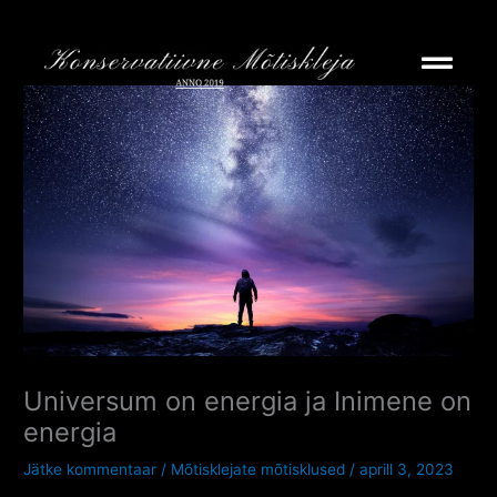
Skip
to
content
Universum on energia ja Inimene on
energia
Jätke kommentaar
/
Mõtisklejate mõtisklused
/
aprill 3, 2023