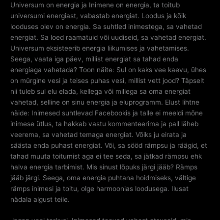
Universum on energia ja Inimene on energia, ta toitub
universumi energiast, vabastab energiat. Loodus ja kõik
looduses olev on energia. Sa suhtled inimestega, sa vahetad
energiat. Sa loed raamatuid või uudiseid, sa vahetad energiat.
Universum eksisteerib energia liikumises ja vahetamises.
Seega, vaata iga päev, millist energiat sa tahad enda
energiaga vahetada? Toon näite: Sul on kaks vee kaevu, ühes
on mürgine vesi ja teises puhas vesi, millist vett jood? Täpselt
nii tuleb sul elu elada, kellega või millega sa oma energiat
vahetad, selline on sinu energia ja eluprogramm. Elust lihtne
näide: Inimesed suhtlevad Facebookis ja talle ei meeldi mõne
inimese ütlus, ta hakkab vastu kommenteerima ja pall läheb
veerema, sa vahetad temaga energiat. Võiks ju eirata ja
säästa enda puhast energiat. Või, sa sööd rämpsu ja räägid, et
tahad muuta toitumist aga ei tee seda, sa jätkad rämpsu ehk
halva energia tarbimist. Mis sinust lõpuks järgi jääb? Rämps
jääb järgi. Seega, oma energia puhtana hoidmiseks, vältige
rämps inimesi ja toitu, olge harmoonias loodusega. Ilusat
nädala algust teile.