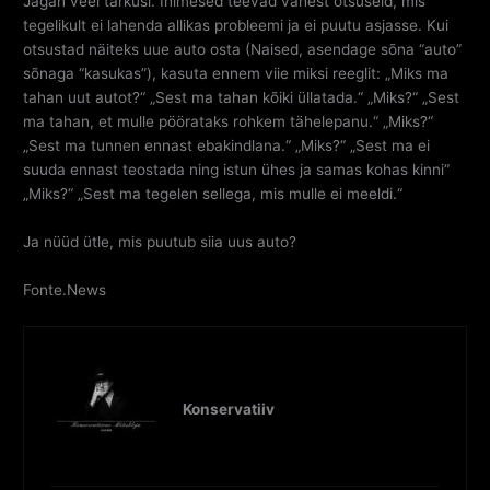
Jagan veel tarkusi. Inimesed teevad vahest otsuseid, mis
tegelikult ei lahenda allikas probleemi ja ei puutu asjasse. Kui
otsustad näiteks uue auto osta (Naised, asendage sõna “auto”
sõnaga “kasukas”), kasuta ennem viie miksi reeglit: „Miks ma
tahan uut autot?“ „Sest ma tahan kõiki üllatada.“ „Miks?“ „Sest
ma tahan, et mulle pöörataks rohkem tähelepanu.“ „Miks?“
„Sest ma tunnen ennast ebakindlana.“ „Miks?“ „Sest ma ei
suuda ennast teostada ning istun ühes ja samas kohas kinni“
„Miks?“ „Sest ma tegelen sellega, mis mulle ei meeldi.“
Ja nüüd ütle, mis puutub siia uus auto?
Fonte.News
Konservatiiv