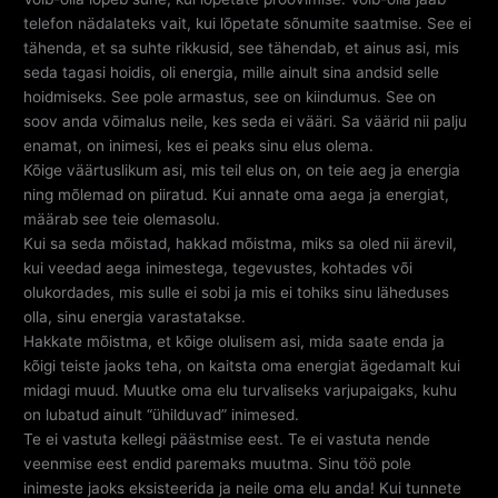
telefon nädalateks vait, kui lõpetate sõnumite saatmise. See ei
tähenda, et sa suhte rikkusid, see tähendab, et ainus asi, mis
seda tagasi hoidis, oli energia, mille ainult sina andsid selle
hoidmiseks. See pole armastus, see on kiindumus. See on
soov anda võimalus neile, kes seda ei vääri. Sa väärid nii palju
enamat, on inimesi, kes ei peaks sinu elus olema.
Kõige väärtuslikum asi, mis teil elus on, on teie aeg ja energia
ning mõlemad on piiratud. Kui annate oma aega ja energiat,
määrab see teie olemasolu.
Kui sa seda mõistad, hakkad mõistma, miks sa oled nii ärevil,
kui veedad aega inimestega, tegevustes, kohtades või
olukordades, mis sulle ei sobi ja mis ei tohiks sinu läheduses
olla, sinu energia varastatakse.
Hakkate mõistma, et kõige olulisem asi, mida saate enda ja
kõigi teiste jaoks teha, on kaitsta oma energiat ägedamalt kui
midagi muud. Muutke oma elu turvaliseks varjupaigaks, kuhu
on lubatud ainult “ühilduvad” inimesed.
Te ei vastuta kellegi päästmise eest. Te ei vastuta nende
veenmise eest endid paremaks muutma. Sinu töö pole
inimeste jaoks eksisteerida ja neile oma elu anda! Kui tunnete