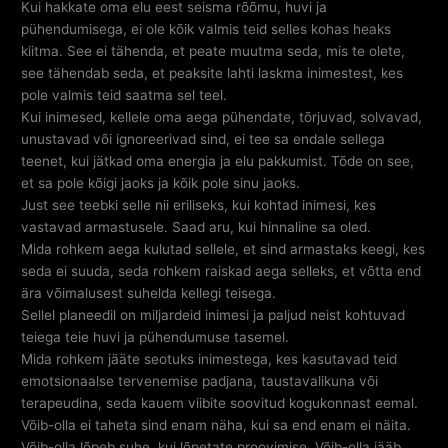
Kui hakkate oma elu eest seisma rõõmu, huvi ja
pühendumisega, ei ole kõik valmis teid selles kohas heaks
kiitma. See ei tähenda, et peate muutma seda, mis te olete,
see tähendab seda, et peaksite lahti laskma inimestest, kes
pole valmis teid saatma sel teel.
Kui inimesed, kellele oma aega pühendate, tõrjuvad, solvavad,
unustavad või ignoreerivad sind, ei tee sa endale sellega
teenet, kui jätkad oma energia ja elu pakkumist. Tõde on see,
et sa pole kõigi jaoks ja kõik pole sinu jaoks.
Just see teebki selle nii eriliseks, kui kohtad inimesi, kes
vastavad armastusele. Saad aru, kui hinnaline sa oled.
Mida rohkem aega kulutad sellele, et sind armastaks keegi, kes
seda ei suuda, seda rohkem raiskad aega selleks, et võtta end
ära võimalusest suhelda kellegi teisega.
Sellel planeedil on miljardeid inimesi ja paljud neist kohtuvad
teiega teie huvi ja pühendumuse tasemel.
Mida rohkem jääte seotuks inimestega, kes kasutavad teid
emotsionaalse tervenemise padjana, taustavalikuna või
terapeudina, seda kauem viibite soovitud kogukonnast eemal.
Võib-olla ei taheta sind enam näha, kui sa end enam ei näita.
Võib-olla lõpeb suhe, kui lõpetate proovimise. Võib-olla jääb