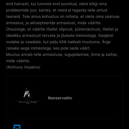
end halvasti, kui tunnete end sunnitud, olete kõigi oma
probleemide juur, kartes, et need ei tagasta teile antud
teeneid. Teie ainus kohustus on mõista, et olete oma saatuse
armastus, ja aktsepteerida armastust, mida väärite.
Otsustage, et väärite tõelist sõprust, pühendumust, tõelist ja
täielikku armastust tervete ja jõukate inimestega. Seejärel
oodake ja vaadake, kui palju kõik hakkab muutuma. Ärge
raisake aega inimestega, kes pole seda väärt.
Muutus annab teile armastuse, lugupidamise, õnne ja kaitse,
mida väärite.
/Anthony Hopkins/
Konservatiiv