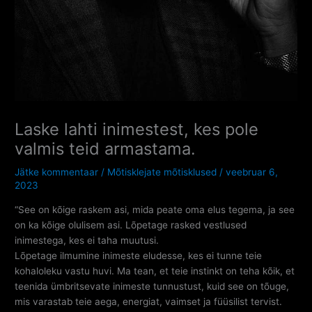
Laske lahti inimestest, kes pole
valmis teid armastama.
Jätke kommentaar
/
Mõtisklejate mõtisklused
/
veebruar 6,
2023
“See on kõige raskem asi, mida peate oma elus tegema, ja see
on ka kõige olulisem asi. Lõpetage rasked vestlused
inimestega, kes ei taha muutusi.
Lõpetage ilmumine inimeste eludesse, kes ei tunne teie
kohaloleku vastu huvi. Ma tean, et teie instinkt on teha kõik, et
teenida ümbritsevate inimeste tunnustust, kuid see on tõuge,
mis varastab teie aega, energiat, vaimset ja füüsilist tervist.