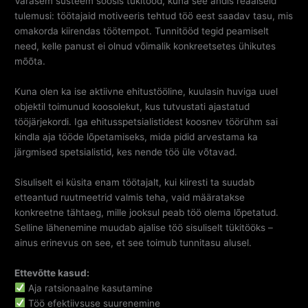
Varasem süsteem soosis tükitööd, kuna see andis reaalseid
tulemusi: töötajaid motiveeris tehtud töö eest saadav tasu, mis
omakorda kiirendas töötempot. Tunnitööd tegid peamiselt
need, kelle panust ei olnud võimalik konkreetsetes ühikutes
mõõta.
Kuna olen ka ise aktiivne ehitustööline, kuulasin huviga uuel
objektil toimunud koosolekut, kus tutvustati ajastatud
tööjärjekordi. Iga ehitusspetsialistidest koosnev töörühm sai
kindla aja tööde lõpetamiseks, mida pidid arvestama ka
järgmised spetsialistid, kes nende töö üle võtavad.
Sisuliselt ei küsita enam töötajalt, kui kiiresti ta suudab
etteantud ruutmeetrid valmis teha, vaid määratakse
konkreetne tähtaeg, mille jooksul peab töö olema lõpetatud.
Selline lähenemine muudab ajalise töö sisuliselt tükitööks –
ainus erinevus on see, et see toimub tunnitasu alusel.
Ettevõtte kasud:
Aja ratsionaalne kasutamine
Töö efektiivsuse suurenemine