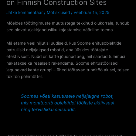
on Finnish Construction Sites
Jätke kommentaar
/
Mõtisklused
/
veebruar 15, 2025
Mõeldes töötingimuste muutustega tekkinud olukorrale, tundub
see olevat ajakirjandusliku kajastamise vääriline teema.
Mäletame veel hiljutisi uudiseid, kus Soome ehitusobjektidel
patrullisid neljajalgsed robotid, analüüsides töötajate
efektiivsust. Nüüd on kätte jõudnud aeg, mil saadud tulemusi
hakatakse ka reaalselt rakendama. Soome ehitustöölised
jagunevad kahte gruppi – ühed töötavad tunnitöö alusel, teised
tükitöö põhimõttel.
Soomes võeti kasutusele neljajalgne robot,
mis monitoorib objektidel tööliste aktiivsust
ning tervislikku seisundit.