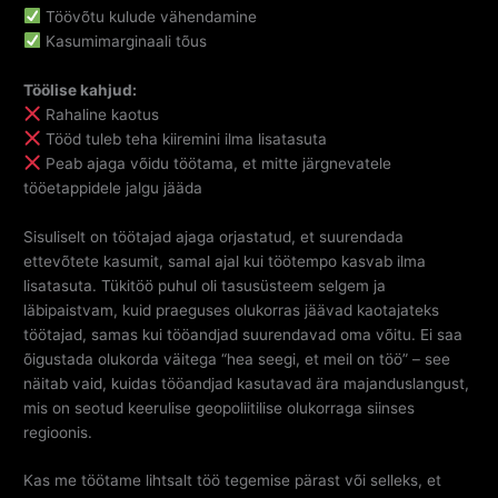
Töövõtu kulude vähendamine
Kasumimarginaali tõus
Töölise kahjud:
Rahaline kaotus
Tööd tuleb teha kiiremini ilma lisatasuta
Peab ajaga võidu töötama, et mitte järgnevatele
tööetappidele jalgu jääda
Sisuliselt on töötajad ajaga orjastatud, et suurendada
ettevõtete kasumit, samal ajal kui töötempo kasvab ilma
lisatasuta. Tükitöö puhul oli tasusüsteem selgem ja
läbipaistvam, kuid praeguses olukorras jäävad kaotajateks
töötajad, samas kui tööandjad suurendavad oma võitu. Ei saa
õigustada olukorda väitega “hea seegi, et meil on töö” – see
näitab vaid, kuidas tööandjad kasutavad ära majanduslangust,
mis on seotud keerulise geopoliitilise olukorraga siinses
regioonis.
Kas me töötame lihtsalt töö tegemise pärast või selleks, et