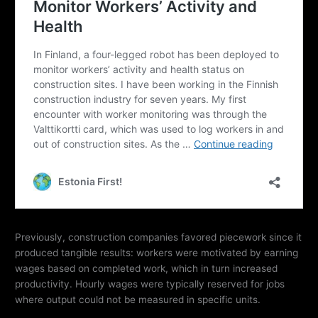
Previously, construction companies favored piecework since it
produced tangible results: workers were motivated by earning
wages based on completed work, which in turn increased
productivity. Hourly wages were typically reserved for jobs
where output could not be measured in specific units.