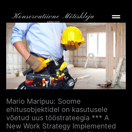
Skip
to
content
Mario Maripuu: Soome
ehitusobjektidel on kasutusele
võetud uus tööstrateegia *** A
New Work Strategy Implemented