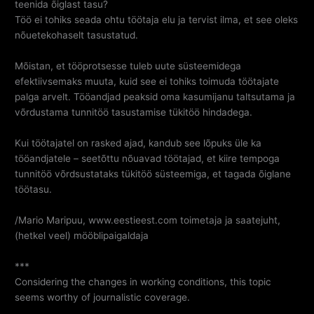
teenida õiglast tasu?
Töö ei tohiks seada ohtu töötaja elu ja tervist ilma, et see oleks
nõuetekohaselt tasustatud.
Mõistan, et tööprotsesse tuleb uute süsteemidega
efektiivsemaks muuta, kuid see ei tohiks toimuda töötajate
palga arvelt. Tööandjad peaksid oma kasumijanu taltsutama ja
võrdustama tunnitöö tasustamise tükitöö hindadega.
Kui töötajatel on rasked ajad, kandub see lõpuks üle ka
tööandjatele – seetõttu nõuavad töötajad, et kiire tempoga
tunnitöö võrdsustataks tükitöö süsteemiga, et tagada õiglane
töötasu.
/Mario Maripuu, www.eestieest.com toimetaja ja saatejuht,
(hetkel veel) mööblipaigaldaja
***
Considering the changes in working conditions, this topic
seems worthy of journalistic coverage.