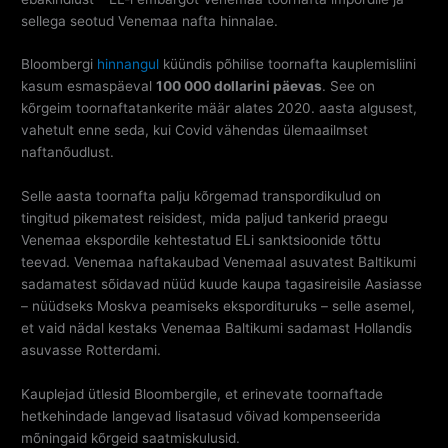
sellega seotud Venemaa nafta hinnalae.
Bloombergi
hinnangul
küündis põhilise toornafta kauplemisliini
kasum esmaspäeval
100 000 dollarini päevas
. See on
kõrgeim toornaftatankerite määr alates 2020. aasta algusest,
vahetult enne seda, kui Covid vähendas ülemaailmset
naftanõudlust.
Selle aasta toornafta palju kõrgemad transpordikulud on
tingitud pikematest reisidest, mida paljud tankerid praegu
Venemaa ekspordile kehtestatud ELi sanktsioonide tõttu
teevad. Venemaa naftakaubad Venemaal asuvatest Baltikumi
sadamatest sõidavad nüüd kuude kaupa tagasireisile Aasiasse
– nüüdseks Moskva peamiseks ekspordituruks – selle asemel,
et vaid nädal kestaks Venemaa Baltikumi sadamast Hollandis
asuvasse Rotterdami.
Kauplejad ütlesid Bloombergile, et erinevate toornaftade
hetkehindade langevad lisatasud võivad kompenseerida
mõningaid kõrgeid saatmiskulusid.