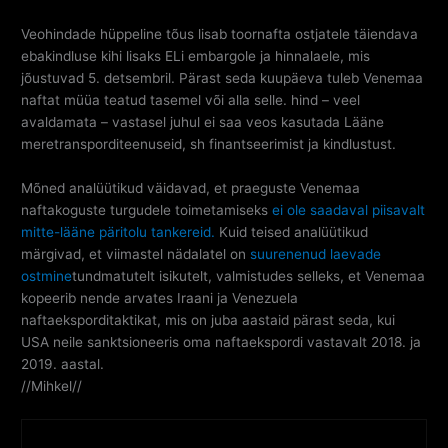
Veohindade hüppeline tõus lisab toornafta ostjatele täiendava
ebakindluse kihi lisaks ELi embargole ja hinnalaele, mis
jõustuvad 5. detsembril. Pärast seda kuupäeva tuleb Venemaa
naftat müüa teatud tasemel või alla selle. hind – veel
avaldamata – vastasel juhul ei saa veos kasutada Lääne
meretransporditeenuseid, sh finantseerimist ja kindlustust.
Mõned analüütikud väidavad, et praeguste Venemaa
naftakoguste turgudele toimetamiseks
ei ole saadaval piisavalt
mitte-lääne päritolu tankereid.
Kuid teised analüütikud
märgivad, et viimastel nädalatel on
suurenenud laevade
ostmine
tundmatutelt isikutelt, valmistudes selleks, et Venemaa
kopeerib nende arvates Iraani ja Venezuela
naftaeksporditaktikat, mis on juba aastaid pärast seda, kui
USA neile sanktsioneeris oma naftaekspordi vastavalt 2018. ja
2019. aastal.
//Mihkel//