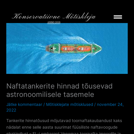
Skip
to
content
Naftatankerite hinnad tõusevad
astronoomilisele tasemele
Jätke kommentaar
/
Mõtisklejate mõtisklused
/
november 24,
2022
Tankerite hinnatõusud mõjutavad toornaftakaubandust kaks
nädalat enne selle aasta suurimat füüsiliste naftavoogude
ebakindlust – EL-i embargot Venemaa toornafta impordile ja