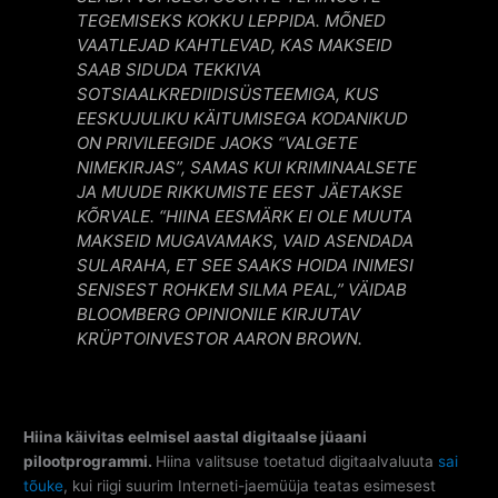
TEGEMISEKS KOKKU LEPPIDA. MÕNED
VAATLEJAD KAHTLEVAD, KAS MAKSEID
SAAB SIDUDA TEKKIVA
SOTSIAALKREDIIDISÜSTEEMIGA, KUS
EESKUJULIKU KÄITUMISEGA KODANIKUD
ON PRIVILEEGIDE JAOKS “VALGETE
NIMEKIRJAS”, SAMAS KUI KRIMINAALSETE
JA MUUDE RIKKUMISTE EEST JÄETAKSE
KÕRVALE. “HIINA EESMÄRK EI OLE MUUTA
MAKSEID MUGAVAMAKS, VAID ASENDADA
SULARAHA, ET SEE SAAKS HOIDA INIMESI
SENISEST ROHKEM SILMA PEAL,” VÄIDAB
BLOOMBERG OPINIONILE KIRJUTAV
KRÜPTOINVESTOR AARON BROWN.
Hiina käivitas eelmisel aastal digitaalse jüaani
pilootprogrammi.
Hiina valitsuse toetatud digitaalvaluuta
sai
tõuke
, kui riigi suurim Interneti-jaemüüja teatas esimesest