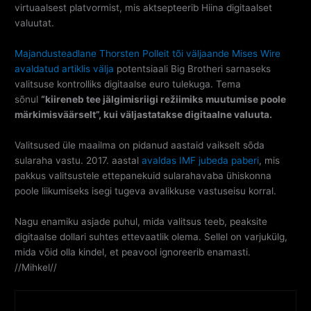
virtuaalsest platvormist, mis aktsepteerib Hiina digitaalset
valuutat.
Majandusteadlane Thorsten Polleit tõi väljaande Mises Wire
avaldatud artiklis välja
potentsiaali Big Brotheri sarnaseks
valitsuse kontrolliks digitaalse euro tulekuga. Tema
sõnul
“kiireneb tee jälgimisriigi režiimiks muutumise poole
märkimisväärselt”, kui väljastatakse digitaalne valuuta.
Valitsused üle maailma on pidanud aastaid vaikselt sõda
sularaha vastu. 2017. aastal
avaldas IMF jubeda paberi
, mis
pakkus valitsustele ettepanekuid sularahavaba ühiskonna
poole liikumiseks isegi tugeva avalikkuse vastuseisu korral.
Nagu enamiku asjade puhul, mida valitsus teeb, peaksite
digitaalse dollari suhtes ettevaatlik olema. Sellel on varjukülg,
mida võid olla kindel, et peavool ignoreerib enamasti.
//Mihkel//