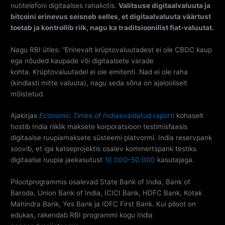
nutitelefoni digitaalses rahakotis.
Valitsuse digitaalvaluuta ja
bitcoini erinevus seisneb selles, et digitaalvaluuta väärtust
toetab ja kontrollib riik, nagu ka traditsioonilist fiat-valuutat.
Nagu RBI ütles: “Erinevalt krüptovaluutadest ei ole CBDC kaup
ega nõuded kaupade või digitaalsete varade
kohta. Krüptovaluutadel ei ole emitenti. Nad ei ole raha
(kindlasti mitte valuuta), nagu seda sõna on ajalooliselt
mõistetud.
Ajakirjas
Economic Times of India
avaldatud raporti
kohaselt
hostib India riiklik maksete korporatsioon testimisfaasis
digitaalse ruupiamaksete süsteemi platvormi. India reservpank
soovib, et iga katseprojektis osalev kommertspank testiks
digitaalse ruupia jaekasutust
10 000–50 000
kasutajaga.
Pilootprogrammis osalevad State Bank of India, Bank of
Baroda, Union Bank of India, ICICI Bank, HDFC Bank, Kotak
Mahindra Bank, Yes Bank ja IDFC First Bank. Kui piloot on
edukas, rakendab RBI programmi kogu India