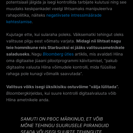
potentsiaali jälgida ja isegi kontrollida tarbijate kulutusi ning see
muudaks keskpankadel veelgi lihtsamaks manipuleeriva
rahapoliitika, näiteks
negatiivsete intressimäärade
kehtestamise
.
Kujutage ette, kui sularaha poleks. Väiksematki tehingut oleks
valitsuse pilgu eest võimatu varjata.
Midagi nii lihtsat nagu
teie hommikune reis Starbucksi ei jääks valitsusametnikele
saladuseks.
Nagu
Bloomberg
ütles
artiklis, mis avaldati Hiina
oma digitaalse jüaani pilootprogrammi käivitamisel, “pakub
digitaalne valuuta Hiina võimudele kontrolli, mida füüsilise
rahaga pole kunagi võimalik saavutada”.
Valitsus võiks isegi üksikisiku ostuvõime “välja lülitada”.
Bloomberg
kirjeldas, kui suure kontrolli digitaalvaluuta võib
Hiina ametnikele anda.
SAMUTI ON PBOC MÄRKINUD, ET VÕIB
MÕNE TEHINGU SUURUSELE PIIRANGUID
SEADA VÕI ISEGI SUURTE TEHINGUTE