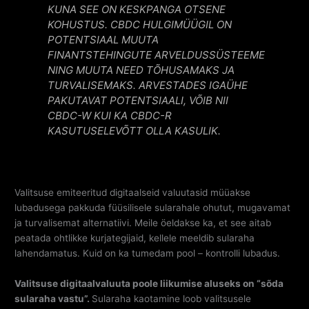
KUNA SEE ON KESKPANGA OTSENE
KOHUSTUS. CBDC HULGIMÜÜGIL ON
POTENTSIAAL MUUTA
FINANTSTEHINGUTE ARVELDUSSÜSTEEME
NING MUUTA NEED TÕHUSAMAKS JA
TURVALISEMAKS. ARVESTADES IGAÜHE
PAKUTAVAT POTENTSIAALI, VÕIB NII
CBDC-W KUI KA CBDC-R
KASUTUSELEVÕTT OLLA KASULIK.
Valitsuse emiteeritud digitaalseid valuutasid müüakse
lubadusega pakkuda füüsilisele sularahale ohutut, mugavamat
ja turvalisemat alternatiivi. Meile öeldakse ka, et see aitab
peatada ohtlikke kurjategijaid, kellele meeldib sularaha
lahendamatus. Kuid on ka tumedam pool – kontrolli lubadus.
Valitsuse digitaalvaluuta poole liikumise aluseks on “sõda
sularaha vastu”.
Sularaha kaotamine loob valitsusele