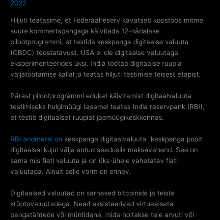
2022
Hiljuti teatasime, et Föderaalreserv kavatseb koostöös mitme
suure kommertspangaga käivitada 12-nädalase
pilootprogrammi, et testida keskpanga digitaalse valuuta
(CBDC) teostatavust. USA ei ole digitaalse valuutaga
eksperimenteerides üksi. India töötab digitaalse ruupia
väljatöötamise kallal ja teatas hiljuti testimise teisest etapist.
Pärast pilootprogrammi edukat käivitamist digitaalvaluuta
testimiseks hulgimüügi tasemel teatas India reservpank (RBI),
et testib digitaalset ruupiat jaemüügikeskkonnas.
RBI andmetel on
keskpanga digitaalvaluuta „keskpanga poolt
digitaalsel kujul välja antud seaduslik maksevahend. See on
sama mis fiati valuuta ja on üks-ühele vahetatav fiati
valuutaga. Ainult selle vorm on erinev.
Digitaalsed valuutad on sarnased bitcoinide ja teiste
krüptovaluutadega. Need eksisteerivad virtuaalsete
pangatähtede või müntidena, mida hoitakse teie arvuti või