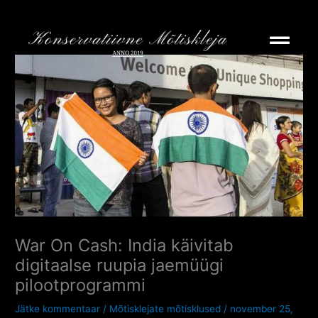
Skip
to
content
War On Cash: India käivitab
digitaalse ruupia jaemüügi
pilootprogrammi
Jätke kommentaar
/
Mõtisklejate mõtisklused
/
november 25,