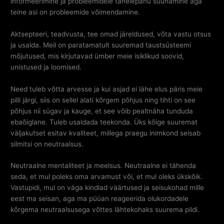
informeerimine ja probleemidele tähelepanu suunamine aga
teine asi on probleemide võimendamine.
Aktsepteeri, teadvusta, tee omad järeldused, võta vastu otsus
ja usalda. Meil on paratamatult suuremad taustsüsteemi
mõjutused, mis kirjutavad ümber meie isiklikud soovid,
unistused ja loomised.
Need tuleb võtta arvesse ja kui asjad ei lähe elus päris meie
pilli järgi, siis on sellel alati kõrgem põhjus ning tihti on see
põhjus nii sügav ja kauge, et see võib pealtnäha tunduda
ebaõiglane. Tuleb usaldada teekonda. Üks kõige suuremat
väljakutset esitav kvaliteet, millega praegu inimkond seisab
silmitsi on neutraalsus.
Neutraalne mentaliteet ja meelsus. Neutraalne ei tähenda
seda, et mul poleks oma arvamust või, et mul oleks ükskõik.
Vastupidi, mul on väga kindlad väärtused ja seisukohad mille
eest ma seisan, aga ma püüan reageerida olukordadele
kõrgema neutraalsusega võttes lähtekohaks suurema pildi.