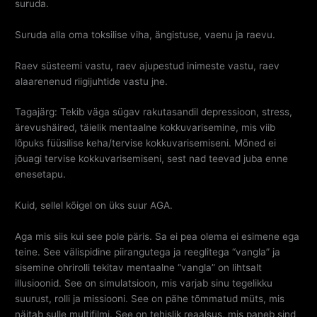
suruda.
Suruda alla oma toksilise viha, ängistuse, vaenu ja raevu.
Raev süsteemi vastu, raev ajupestud inimeste vastu, raev
alaarenenud riigijuhtide vastu jne.
Tagajärg: Tekib väga sügav rakutasandil depressioon, stress,
ärevushäired, täielik mentaalne kokkuvarisemine, mis viib
lõpuks füüsilise keha/tervise kokkuvarisemiseni. Mõned ei
jõuagi tervise kokkuvarisemiseni, sest nad teevad juba enne
enesetapu.
Kuid, sellel kõigel on üks suur AGA.
Aga mis siis kui see pole päris. Sa ei pea olema ei esimene ega
teine. See välispidine piirangutega ja reeglitega “vangla” ja
sisemine ohrirolli tekitav mentaalne “vangla” on lihtsalt
illusioonid. See on simulatsioon, mis varjab sinu tegelikku
suurust, rolli ja missiooni. See on pähe tõmmatud müts, mis
näitab sulle multifilmi. See on tehislik reaalsus, mis paneb sind