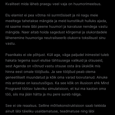
Kvaliteet mida läheb praegu veel vaja on huumorimeelsus.
Elu elamist ei pea võtma nii surmtõsiselt ja nii nagu meie
meeltega tahetakse mängida ja meid kunstlikult hulluks ajada,
nii saame meie läbi peene huumori ja kavaluse nendega vastu
mängida. Naer aitab hoida sagedust kõrgemal ja olukordadele
lähenemine huumoriga neutraliseerib olukorra toksilisust sinu
vastu.
Paanikaks ei ole põhjust. Küll aga, väga paljudel inimestel tuleb
hakata tegema suuri elulise tähtsusega valikuid ja otsuseid,
sest Agenda on võtnud vastu otsuse osta ära ükskõik mis
hinna eest omale tööjõudu. Ja see tööjõud peab olema
geneetiliselt muundatud ja kõik oma varad loovutanud. Ainuke
mis antakse on kasutusõigus. Ka see kõik on illusioon ehk Mind
Programil töötav tuleviku simulatsioon, et kui ma kaotan oma
töö, siis ma jään hätta ja mu pere sureb nälga.
See ei ole reaalsus. Selline mõttekonstruktsioon saab tekkida
ainult läbi täieliku usaldamatuse, teadmatuse ning läbi