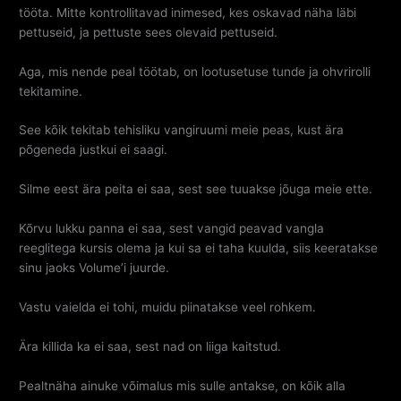
tööta. Mitte kontrollitavad inimesed, kes oskavad näha läbi
pettuseid, ja pettuste sees olevaid pettuseid.
Aga, mis nende peal töötab, on lootusetuse tunde ja ohvrirolli
tekitamine.
See kõik tekitab tehisliku vangiruumi meie peas, kust ära
põgeneda justkui ei saagi.
Silme eest ära peita ei saa, sest see tuuakse jõuga meie ette.
Kõrvu lukku panna ei saa, sest vangid peavad vangla
reeglitega kursis olema ja kui sa ei taha kuulda, siis keeratakse
sinu jaoks Volume’i juurde.
Vastu vaielda ei tohi, muidu piinatakse veel rohkem.
Ära killida ka ei saa, sest nad on liiga kaitstud.
Pealtnäha ainuke võimalus mis sulle antakse, on kõik alla