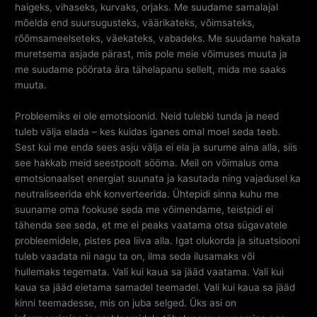
haigeks, vihaseks, kurvaks, orjaks. Me suudame samalajal
mõelda end suursugusteks, väärikateks, võimsateks,
rõõmsameelseteks, väekateks, vabadeks. Me suudame hakata
muretsema asjade pärast, mis pole meie võimuses muuta ja
me suudame pöörata ära tähelapanu sellelt, mida me saaks
muuta.
Probleemiks ei ole emotsioonid. Neid tulebki tunda ja need
tuleb välja elada – kes kuidas iganes omal moel seda teeb.
Sest kui me enda sees asju välja ei ela ja surume aina alla, siis
see hakkab meid seestpoolt sööma. Meil on võimalus oma
emotsionaalset energiat suunata ja kasutada ning vajadusel ka
neutraliseerida ehk konverteerida. Ühtepidi sinna kuhu me
suuname oma fookuse seda me võimendame, teistpidi ei
tähenda see seda, et me ei peaks vaatama otsa sügavatele
probleemidele, pistes pea liiva alla. Igat olukorda ja situatsiooni
tuleb vaadata nii nagu ta on, ilma seda ilusamaks või
hullemaks tegemata. Vali kui kaua sa jääd vaatama. Vali kui
kaua sa jääd eietama samadel teemadel. Vali kui kaua sa jääd
kinni teemadesse, mis on juba selged. Üks asi on