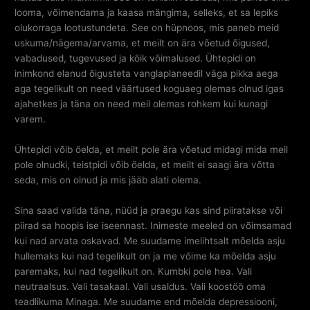
looma, võimendama ja kaasa mängima, selleks, et sa lepiks
olukorraga lootustundeta. See on hüpnoos, mis paneb meid
uskuma/nägema/arvama, et meilt on ära võetud õigused,
vabadused, tugevused ja kõik võimalused. Ühtepidi on
inimkond elanud õigusteta vanglaplaneedil väga pikka aega
aga tegelikult on need väärtused koguaeg olemas olnud igas
ajahetkes ja täna on need meil olemas rohkem kui kunagi
varem.
Ühtepidi võib öelda, et meilt pole ära võetud midagi mida meil
pole olnudki, teistpidi võib öelda, et meilt ei saagi ära võtta
seda, mis on olnud ja mis jääb alati olema.
Sina saad valida täna, nüüd ja praegu kas sind piiratakse või
piirad sa hoopis ise iseennast. Inimeste meeled on võimsamad
kui nad arvata oskavad. Me suudame imelihtsalt mõelda asju
hullemaks kui nad tegelikult on ja me võime ka mõelda asju
paremaks, kui nad tegelikult on. Kumbki pole hea. Vali
neutraalsus. Vali tasakaal. Vali usaldus. Vali koostöö oma
teadlikuma Minaga. Me suudame end mõelda depressiooni,