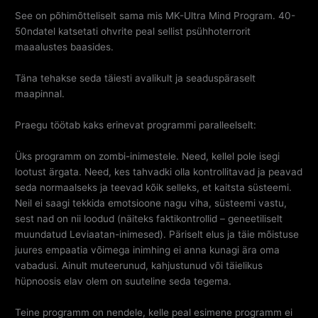
See on põhimõtteliselt sama mis MK-Ultra Mind Program. 40-
50ndatel katsetati ohvrite peal sellist psühhoterrorit
maaalustes baasides.
Täna tehakse seda täiesti avalikult ja seaduspäraselt
maapinnal.
Praegu töötab kaks erinevat programmi paralleelselt:
Üks programm on zombi-inimestele. Need, kellel pole isegi
lootust ärgata. Need, kes tahvadki olla kontrollitavad ja peavad
seda normaalseks ja teevad kõik selleks, et kaitsta süsteemi.
Neil ei saagi tekkida emotsioone nagu viha, süsteemi vastu,
sest nad on nii loodud (näiteks faktikontrollid – geneetiliselt
muundatud Leviaatan-inimesed). Päriselt elus ja täie mõistuse
juures empaatia võimega inimhing ei anna kunagi ära oma
vabadusi. Ainult muteerunud, kahjustunud või täielikus
hüpnoosis elav olem on suuteline seda tegema.
Teine programm on nendele, kelle peal esimene programm ei