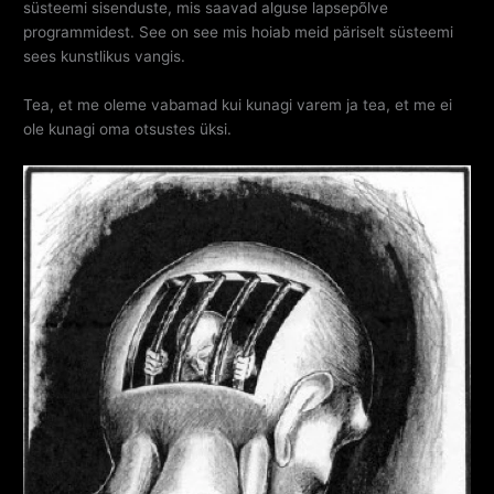
süsteemi sisenduste, mis saavad alguse lapsepõlve
programmidest. See on see mis hoiab meid päriselt süsteemi
sees kunstlikus vangis.
Tea, et me oleme vabamad kui kunagi varem ja tea, et me ei
ole kunagi oma otsustes üksi.