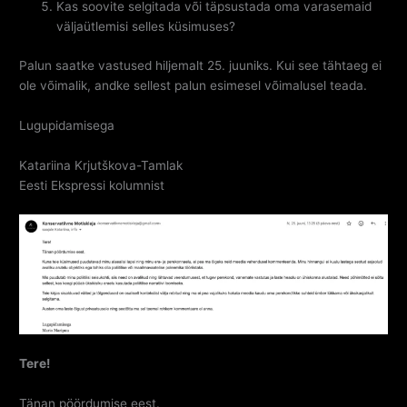
Kas soovite selgitada või täpsustada oma varasemaid
väljaütlemisi selles küsimuses?
Palun saatke vastused hiljemalt 25. juuniks. Kui see tähtaeg ei
ole võimalik, andke sellest palun esimesel võimalusel teada.
Lugupidamisega
Katariina Krjutškova-Tamlak
Eesti Ekspressi kolumnist
Tere!
Tänan pöördumise eest.