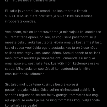
kannatuste leevendamiseks teha.
Ei, kallid ja vaprad üksikemad – ta kasutab teid lihtsalt
STRATCOM-likult ära poliitiliste ja süvariiklike tühistamise
infooperatsioonides.
Veel enam, mis on kahetsusväärne ja mis vajaks ka lastekaitse
suuremat tähelepanu, on see, et kogu selle pasatootmise ja
meeste peksu jaoks kasutab ta kilbina oma väikest armast last,
kes ei suuda veel öelda ega otsustada, kas ta on üldse nõus
sellises ema tegevuses kaasa lööma. Samuti paneb ta selliselt
mehi provotseerides ja rünnates ohtu omaenda elu ning ka
oma lapse elu, sest iial ei tea, kus võib mõni kättemaks osaks
saada. Minu jaoks on see täiesti kohusetundetu ja mitte
emalikult hooliv käitumine.
Siit tuleb mul juba teine küsimus Eesti Ekspressi
peatoimetajale: kuidas üldse selline niinimetatud ajakirjanik
saab teil tegutseda selliste faktivigadega, tõmmates alla kogu
ajakirjanduse eetika ja maine ning tõmmates kogu väljaandele
korralikult vee peale?