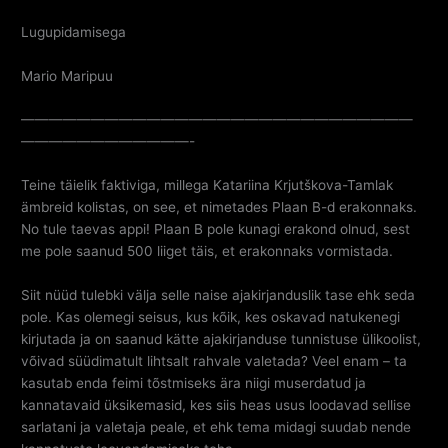
Lugupidamisega
Mario Maripuu
————————————————————————————
————————————-
Teine täielik faktiviga, millega Katariina Krjutškova-Tamlak
ämbreid kolistas, on see, et nimetades Plaan B-d erakonnaks.
No tule taevas appi! Plaan B pole kunagi erakond olnud, sest
me pole saanud 500 liiget täis, et erakonnaks vormistada.
Siit nüüd tulebki välja selle naise ajakirjanduslik tase ehk seda
pole. Kas olemegi seisus, kus kõik, kes oskavad natukenegi
kirjutada ja on saanud kätte ajakirjanduse tunnistuse ülikoolist,
võivad süüdimatult lihtsalt rahvale valetada? Veel enam – ta
kasutab enda feimi tõstmiseks ära niigi muserdatud ja
kannatavaid üksikemasid, kes siis heas usus loodavad sellise
sarlatani ja valetaja peale, et ehk tema midagi suudab nende