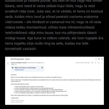
süüdistuste ja väidete juurde, siis neid on mul väga hea ümber
lükata, sest need ei vasta sellisel kujul tõele, nagu ta neid
avalikult välja toob. Juba see, et ta väidab, et tema on küsinud
seda, kuidas minu teod ja sõnad peaksid vastama erakonna
väärtustele – siis kindlasti ei vastanud ma nii, nagu ta oli seda
videos kokku monteerinud, võttes meie mitmeminutilisest
telefonikõnest välja minu lause, kus ma põhjendasin täiesti
midagi muud. Aga kuna ta videos valetab, siis toon lugejale ära
tema tegeliku kirja mulle ning ka selle, kuidas ma talle
korrektselt vastasin.