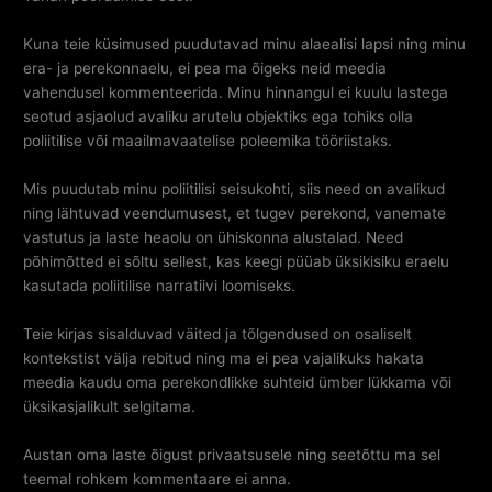
Kuna teie küsimused puudutavad minu alaealisi lapsi ning minu
era- ja perekonnaelu, ei pea ma õigeks neid meedia
vahendusel kommenteerida. Minu hinnangul ei kuulu lastega
seotud asjaolud avaliku arutelu objektiks ega tohiks olla
poliitilise või maailmavaatelise poleemika tööriistaks.
Mis puudutab minu poliitilisi seisukohti, siis need on avalikud
ning lähtuvad veendumusest, et tugev perekond, vanemate
vastutus ja laste heaolu on ühiskonna alustalad. Need
põhimõtted ei sõltu sellest, kas keegi püüab üksikisiku eraelu
kasutada poliitilise narratiivi loomiseks.
Teie kirjas sisalduvad väited ja tõlgendused on osaliselt
kontekstist välja rebitud ning ma ei pea vajalikuks hakata
meedia kaudu oma perekondlikke suhteid ümber lükkama või
üksikasjalikult selgitama.
Austan oma laste õigust privaatsusele ning seetõttu ma sel
teemal rohkem kommentaare ei anna.