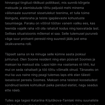
hinnangul tingitud riiklikust poliitikast, mis sunnib kõrgete
maksude ja elamiskulude tõttu paljusid mehi minema
välismaale suuremat sissetulekut teenima, et tulla toime
liisingute, elatisraha ja teiste igapäevaste kohustuste
tasumisega. Paraku on võõrsil töötav vanem valiku ees, kas
teenida vajalik raha või olla rahatult kodus ning kasvatada last.
Sellises situatsioonis mõlemat ei saa. Selle tulemusel puruneb
väga suur protsent peresid ning suuresti jääb just ema
üksikvanema rolli.
Täpselt sama on ka minuga selle kümne aasta jooksul
juhtunud. Olen Soome resident ning elan püsivalt Soomes ja
maksan ka maksud siia. Lapsi käin ma vaatamas nii tihti, kui
mul on seda rahaliselt ja töö tõttu võimalik olnud. Tänaseks on
mul ka uus naine ning peagi tulemas laps ehk elan täiesti
iseseisvat pereelu Soomes. Maksan oma teistest kooseludest
sündinud lastele kohtulikult paika pandud elatist, nagu seadus
ette näeb.
Tulles aga tagasi Katariina Krjutškova-Tamlaki minu suunaliste