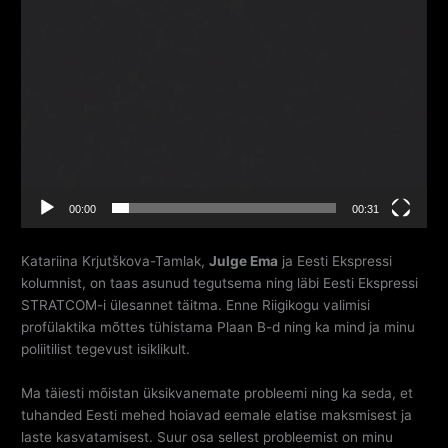
00:00
00:31
Katariina Krjutškova-Tamlak,
Julge Ema
ja Eesti Ekspressi
kolumnist, on taas asunud tegutsema ning läbi Eesti Ekspressi
STRATCOM-i ülesannet täitma. Enne Riigikogu valimisi
profülaktika mõttes tühistama Plaan B-d ning ka mind ja minu
poliitilist tegevust isiklikult.
Ma täiesti mõistan üksikvanemate probleemi ning ka seda, et
tuhanded Eesti mehed hoiavad eemale elatise maksmisest ja
laste kasvatamisest. Suur osa sellest probleemist on minu