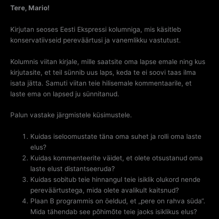
Tere, Mario!
Kirjutan seoses Eesti Ekspressi kolumniga, mis käsitleb
konservatiivseid pereväärtusi ja vanemlikku vastutust.
Kolumnis viitan kirjale, mille saatsite oma lapse emale ning kus
kirjutasite, et teil sünnib uus laps, keda te ei soovi taas ilma
isata jätta. Samuti viitan teie hilisemale kommentaarile, et
laste ema on lapsed ju sünnitanud.
Palun vastake järgmistele küsimustele.
Kuidas iseloomustate täna oma suhet ja rolli oma laste
elus?
Kuidas kommenteerite väidet, et olete otsustanud oma
laste elust distantseeruda?
Kuidas sobitub teie hinnangul teie isiklik olukord nende
pereväärtustega, mida olete avalikult kaitsnud?
Plaan B programmis on öeldud, et „pere on rahva süda“.
Mida tähendab see põhimõte teie jaoks isiklikus elus?