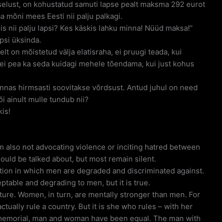
selust, on kohustatud samuti lapse pealt maksma 292 eurot
a mõni mees Eesti nii palju palkagi.
is nii palju lapsi? Kes käskis lahku minna! Nüüd maksa!”
psi üksinda.
t on mõistetud välja elatisraha, ei pruugi teada, kui
e ei pea ka seda kuidagi mehele tõendama, kui just kohus
nnas hirmsasti soovitakse võrdsust. Antud juhul on need
i ainult mulle tundub nii?
is!
 am also not advocating violence or inciting hatred between
ould be talked about, but most remain silent.
ation in which men are degraded and discriminated against.
table and degrading to men, but it is true.
ure. Women, in turn, are mentally stronger than men. For
ually rule a country. But it is she who rules – with her
immemorial, man and woman have been equal. The man with