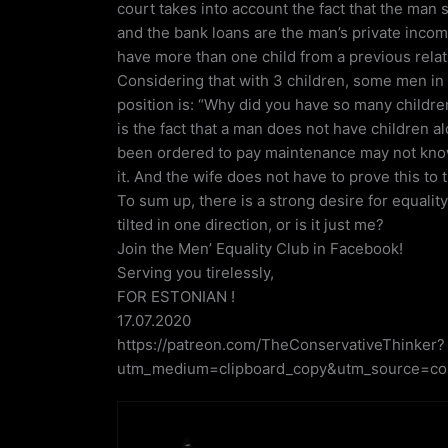
court takes into account the fact that the man 
and the bank loans are the man’s private incom
have more than one child from a previous relati
Considering that with 3 children, some men in 
position is: “Why did you have so many childre
is the fact that a man does not have children 
been ordered to pay maintenance may not kn
it. And the wife does not have to prove this to
To sum up, there is a strong desire for equality
tilted in one direction, or is it just me?
Join the Men’ Equality Club in Facebook!
Serving you tirelessly,
FOR ESTONIAN !
17.07.2020
https://patreon.com/TheConservativeThinker?
utm_medium=clipboard_copy&utm_source=cop