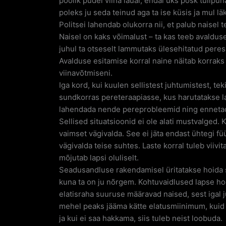
poolik pudel viina laual, endal üks põsk tulip
poleks ju seda teinud aga ta ise küsis ja mul lä
Politsei lahendab olukorra nii, et palub naisel
Naisel on kaks võimalust – ta kas teeb avalduse
juhul ta otseselt lammutaks ülesehitatud pere
Avalduse esitamise korral naine näitab korraks
viinavõtmiseni.
Iga kord, kui kuulen sellistest juhtumistest, t
sundkorras pereteraapiasse, kus harutatakse la
lahendada nende pereprobleemid ning ennetad
Sellised situatsioonid ei ole alati mustvalged. 
vaimset vägivalda. See ei jäta endast ühtegi füü
vägivalda teise suhtes. Laste korral tuleb viiv
mõjutab lapsi oluliselt.
Seadusandluse rakendamisel üritatakse hoida se
kuna ta on ju nõrgem. Kohtuvaidlused lapse ho
elatisraha suuruse määravad naised, sest igal j
mehel peaks jääma kätte elatusmiinimum, kuid
ja kui ei saa hakkama, siis tuleb neist loobuda.