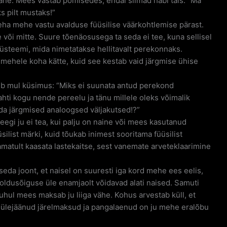
unane. Mees vastab pomisedes, endal silmad häbi täis: “Ma
ks pilt mustaks!”
 teha mehe vastu avalduse füüsilise väärkohtlemise pärast.
 või mitte. Suure tõenäosusega ta seda ei tee, kuna sellisel
süsteemi, mida nimetatakse hellitavalt perekonnaks.
 mehele koha kätte, kuid see kestab vaid järgmise ühise
ekib mul küsimus: “Miks ei suunata antud perekond
hti kogu nende pereelu ja tänu millele oleks võimalik
a järgmised analoogsed väljakutsed!?”
Keegi ju ei tea, kui palju on naine või mees kasutanud
silist märki, kuid tõukab inimest sooritama füüsilist
itamatult kaasata lastekaitse, sest vanemate arveteklaarimine
da joont, et naisel on suuresti iga kord mehe ees eelis,
oldusõiguse üle enamjaolt võidavad alati naised. Samuti
uhul mees maksab ju liiga vähe. Kohus arvestab küll, et
 ülejäänud järelmaksud ja pangalaenud on ju mehe eralõbu