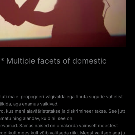
* Multiple facets of domestic
muti ma ei propageeri vägivalda ega õhuta sugude vahelist
ääkida, aga enamus vaikivad.
 kus mehi alavääristatakse ja diskrimineeritakse. See jutt
matu ning alandav, kuid nii see on.
tugevamad. Samas naised on omakorda vaimselt meestest
elikult mees küll võib valitseda riiki. Meest valitseb aga ju