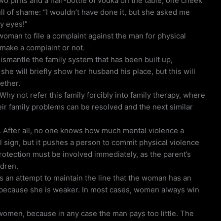
wo pints and a half-bottle of vodka on the table, one cheek
ull of shame: “I wouldn’t have done it, but she asked me
y eyes!”
woman to file a complaint against the man for physical
make a complaint or not.
 dismantle the family system that has been built up,
 she will briefly show her husband his place, but this will
gether.
Why not refer this family forcibly into family therapy, where
eir family problems can be resolved and the next similar
. After all, no one knows how much mental violence a
 sign, but it pushes a person to commit physical violence
 protection must be involved immediately, as the parent’s
ldren.
 is an attempt to maintain the line that the woman has an
 because she is weaker. In most cases, women always win
women, because in any case the man pays too little. The