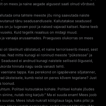
lt on mees ja naine aegade algusest saati olnud võrdsed.
llutada oma tahtele meeste jõu ning saavutada naiste
aavutanud tänu seadusandlusele. Kallutatakse seadused
es on ju tugevam pool ja naised vajavad kaitset. Naine teeb
evuseks. Kuid tegelik reaalsus on midagi muud.
a ja vanaaja arusaamades. Praeguses olukorras on mees
i oli täielikult välistatud, et naine terroriseerib meest, sest
nas. Nad mitte kunagi ei roninud meeste “pükstesse” ja
 Seadused ei andnud kunagi naistele selliseid õiguseid,
ukorda hinnata nagu seda vanasti tehti.
eb vaenlane tappa. Kas perekond on igapäevane sõjatanner,
vad üksteisele, kumb neist on peres kõvem tegelane? Just
s loonud.
htum. Politsei kutsutakse kohale. Politsei kohale jõudes
lm sinine, nutab ning karjub:” Ma ei suuda enam! Mees joob
 suunas. Mees istub nukralt köögilaua taga, kaks pitsi ja