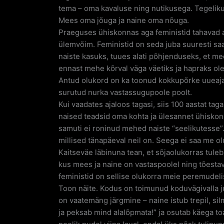
tema – oma kavaluse ning nutikusega. Tegeliku
Mees oma jõuga ja naine oma nõuga.
Praeguses ühiskonnas aga feministid tahavad a
ülemvõim. Feministid on seda juba suuresti s
naiste kasuks, tuues alati põhjenduseks, et me
ennast mehe kõrval väga väetiks ja hapraks ol
Antud olukord on ka toonud kokkupõrke uueaj
surutud nurka vastassugupoole poolt.
Kui vaadates ajaloos tagasi, siis 100 aastat tagas
naised teadsid oma kohta ja ülesannet ühiskon
samuti ei roninud mehed naiste “seelikutesse”.
millised tänapäeval neil on. Seega ei saa me ol
Kaitseväe läbinuna tean, et sõjaolukorras tul
kus mees ja naine on vastaspoolel ning tõesta
feministid on sellise olukorra meie peremudeli
Toon näite. Kodus on toimunud koduvägivalla ju
on vaatemäng järgmine – naine istub trepil, si
ja peksab mind alalõpmata!” ja osutab käega toa