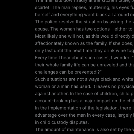
The man sits down sadly at the kitchen table, t
scarlet. The man replies, muttering, his eyes f
herself and everything went black all around m
The police resolve the situation by asking the 
abuse. The woman has two options – either to 
Most likely she will not, as this would directly
affectionately known as the family. If she does,
only last until the next time they drink wine to
Every time I hear about such cases, I wonder: “
their whole family life can be unraveled and th
challenges can be prevented!?”
Such situations are not always black and white
woman or a man has used. It leaves no physical
against another. In the case of children, child
account-broking has a major impact on the chi
In the implementation of the legislation, there
advantage over the man in every case, largely
in child custody disputes.
The amount of maintenance is also set by the 