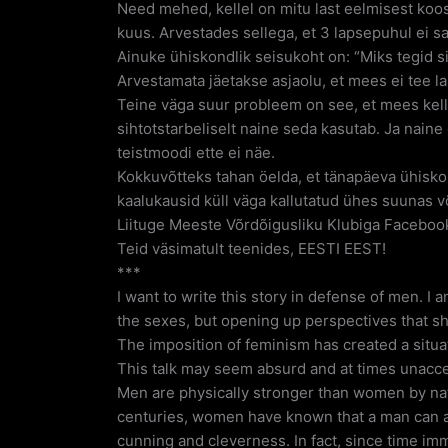
Need mehed, kellel on mitu last eelmisest koo
kuus. Arvestades sellega, et 3 lapsepuhul ei sa
Ainuke ühiskondlik seisukoht on: “Miks tegid si
Arvestamata jäetakse asjaolu, et mees ei tee la
Teine väga suur probleem on see, et mees kellel
sihtotstarbeliselt naine seda kasutab. Ja nain
teistmoodi ette ei näe.
Kokkuvõtteks tahan öelda, et tänapäeva ühisko
kaalukausid küll väga kallutatud ühes suunas võ
Liituge Meeste Võrdõigusliku Klubiga Facebook
Teid väsimatult teenides, EESTI EEST!
***
I want to write this story in defense of men. I
the sexes, but opening up perspectives that sh
The imposition of feminism has created a situ
This talk may seem absurd and at times unaccep
Men are physically stronger than women by nat
centuries, women have known that a man can act
cunning and cleverness. In fact, since time 