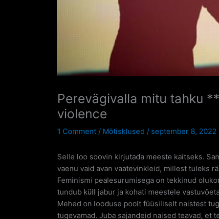
Perevägivalla mitu tahku **
violence
1 Comment
/
Mõtisklused
/
september 8, 2022
Selle loo soovin kirjutada meeste kaitseks. Sa
vaenu vaid avan vaatevinkleid, millest tuleks r
Feminismi pealesurumisega on tekkinud olukord,
tundub küll jabur ja kohati meestele vastuvõeta
Mehed on looduse poolt füüsiliselt naistest 
tugevamad. Juba sajandeid naised teavad, et teg